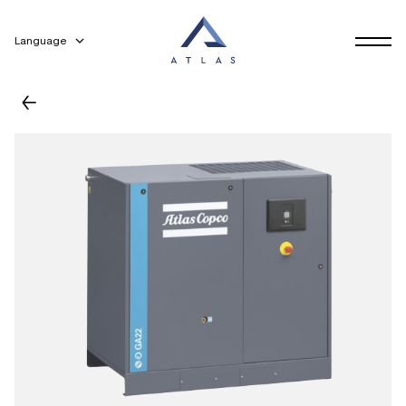
Language
←