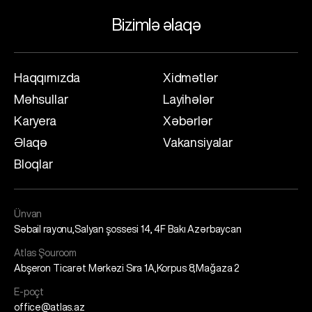
Bizimlə əlaqə
Haqqımızda
Xidmətlər
Məhsullar
Layihələr
Karyera
Xəbərlər
Əlaqə
Vakansiyalar
Bloqlar
Ünvan
Səbail rayonu,Salyan şossesi 14, 4F Bakı Azərbaycan
Atlas Şouroom
Abşeron Ticarət Mərkəzi Sıra 1A,Korpus 8,Mağaza 2
E-poçt
office@atlas.az