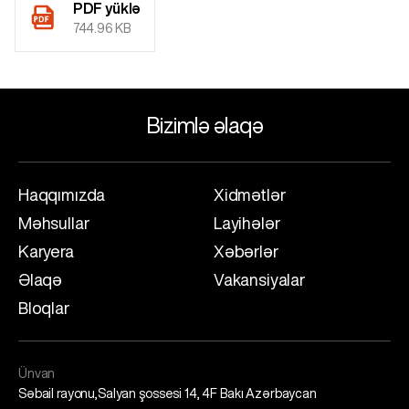
PDF yüklə
744.96 KB
Bizimlə əlaqə
Haqqımızda
Xidmətlər
Məhsullar
Layihələr
Karyera
Xəbərlər
Əlaqə
Vakansiyalar
Bloqlar
Ünvan
Səbail rayonu,Salyan şossesi 14, 4F Bakı Azərbaycan