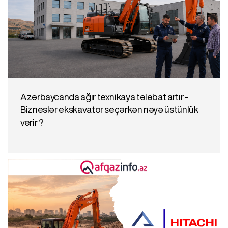
Azərbaycanda ağır texnikaya tələbat artır -
Bizneslər ekskavator seçərkən nəyə üstünlük
verir ?