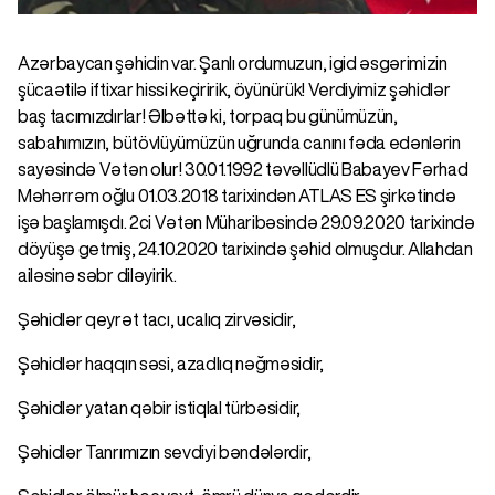
Azərbaycan şəhidin var. Şanlı ordumuzun, igid əsgərimizin
şücaətilə iftixar hissi keçiririk, öyünürük! Verdiyimiz şəhidlər
baş tacımızdırlar! Əlbəttə ki, torpaq bu günümüzün,
sabahımızın, bütövlüyümüzün uğrunda canını fəda edənlərin
sayəsində Vətən olur! 30.01.1992 təvəllüdlü Babayev Fərhad
Məhərrəm oğlu 01.03.2018 tarixindən ATLAS ES şirkətində
işə başlamışdı. 2ci Vətən Müharibəsində 29.09.2020 tarixində
döyüşə getmiş, 24.10.2020 tarixində şəhid olmuşdur. Allahdan
ailəsinə səbr diləyirik.
Şəhidlər qeyrət tacı, ucalıq zirvəsidir,
Şəhidlər haqqın səsi, azadlıq nəğməsidir,
Şəhidlər yatan qəbir istiqlal türbəsidir,
Şəhidlər Tanrımızın sevdiyi bəndələrdir,