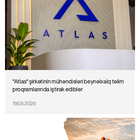
"Atlas" şirkətinin mühəndisləri beynəlxalq təlim
proqramlarında iştirak ediblər
19.05.2026