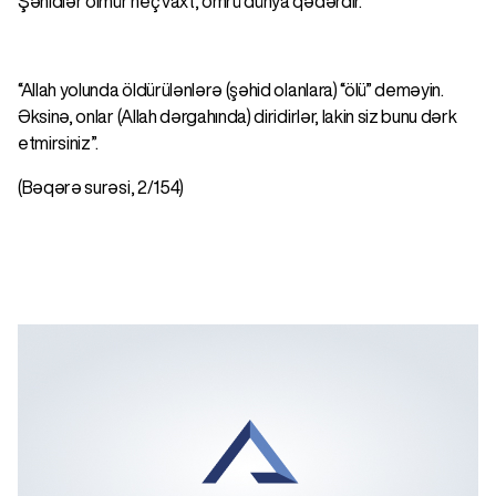
Şəhidlər ölmür heç vaxt, ömrü dünya qədərdir.
“Allah yolunda öldürülənlərə (şəhid olanlara) “ölü” deməyin.
Əksinə, onlar (Allah dərgahında) diridirlər, lakin siz bunu dərk
etmirsiniz”.
(Bəqərə surəsi, 2/154)