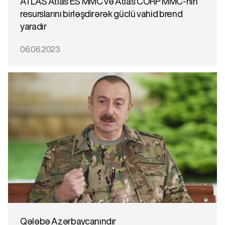
ATLAS Atlas ES MMC və Atlas CORP MMC-nin
resurslarını birləşdirərək güclü vahid brend
yaradır
06.06.2023
Qələbə Azərbaycanındır