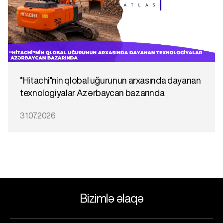
“Hitachi”nin qlobal uğurunun arxasında dayanan
texnologiyalar Azərbaycan bazarında
31.07.2026
Bizimlə əlaqə