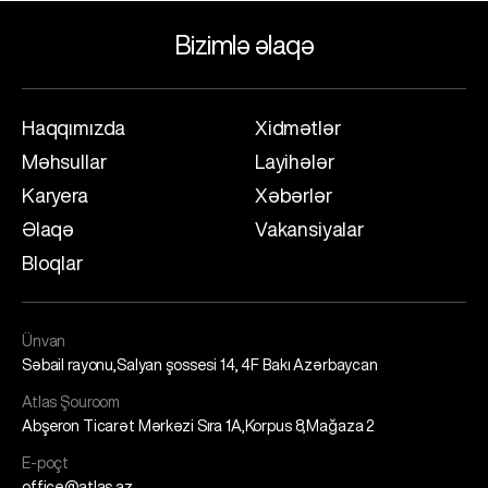
Bizimlə əlaqə
Haqqımızda
Xidmətlər
Məhsullar
Layihələr
Karyera
Xəbərlər
Əlaqə
Vakansiyalar
Bloqlar
Ünvan
Səbail rayonu,Salyan şossesi 14, 4F Bakı Azərbaycan
Atlas Şouroom
Abşeron Ticarət Mərkəzi Sıra 1A,Korpus 8,Mağaza 2
E-poçt
office@atlas.az