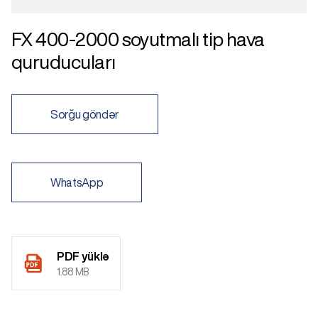
FX 400-2000 soyutmalı tip hava
quruducuları
Sorğu göndər
WhatsApp
PDF yüklə
1.88 MB