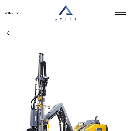
Язык
←