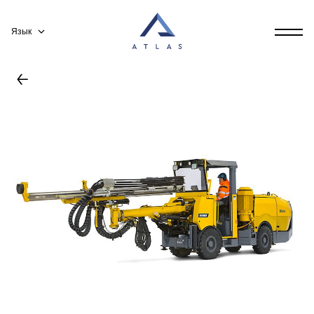
Язык
←